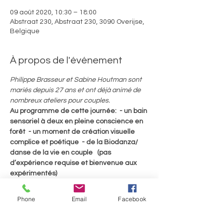
09 août 2020, 10:30 – 18:00
Abstraat 230, Abstraat 230, 3090 Overijse,
Belgique
À propos de l'événement
Philippe Brasseur et Sabine Houtman sont 
mariés depuis 27 ans et ont déjà animé de 
nombreux ateliers pour couples.
Au programme de cette journée:  - un bain 
sensoriel à deux en pleine conscience en 
forêt  - un moment de création visuelle 
complice et poétique  - de la Biodanza/ 
danse de la vie en couple   (pas 
d’expérience requise et bienvenue aux 
expérimentés)
Une belle occasion pour vous relier de 
manière nouvelle  et faire rimer rire et 
Phone
Email
Facebook
désir, douceur et bonheur.
prix : 65 euros par personne repas compris