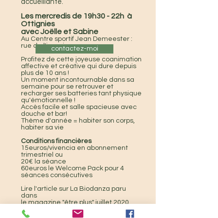
accueillante.
Les mercredis de 19h30 - 22h à
Ottignies
avec Joëlle et Sabine
Au Centre sportif Jean Demeester :
rue de l'invasion
contactez-moi
Profitez de cette joyeuse coanimation
affective et créative qui dure depuis
plus de 10 ans !
Un moment incontournable dans sa
semaine pour se retrouver et
recharger ses batteries tant physique
qu'émotionnelle !
Accès facile et salle spacieuse avec
douche et bar!​
Thème d'année = habiter son corps
,
habiter sa vie
Conditions financières
15euros/vivencia en abonnement
trimestriel ou
20€ la séance
60euros le Welcome Pack pour 4
séances consécutives
Lire l'article sur La Biodanza paru
dans
le magazine "être plus" juillet 2020