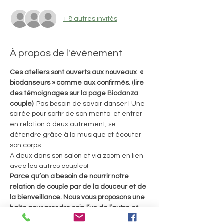
+ 8 autres invités
À propos de l'événement
Ces ateliers sont ouverts aux nouveaux  « 
biodanseurs »
comme aux confirmés
. (
lire 
des témoignages sur la page Biodanza 
couple)
  Pas besoin de savoir danser ! Une 
soirée pour sortir de son mental et entrer 
en relation à deux autrement, se 
détendre grâce à la musique et écouter 
son corps.
A deux dans son salon et via zoom en lien 
avec les autres couples!
Parce qu’on a besoin de nourrir notre 
relation de couple par de la douceur et de 
la bienveillance. Nous vous proposons une 
halte pour prendre soin l’un de l’autre et 
de votre amour. Mettre de la légèreté, de 