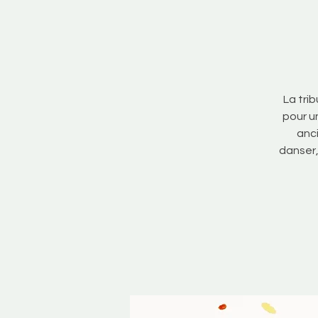
La tri
pour u
anci
danser,