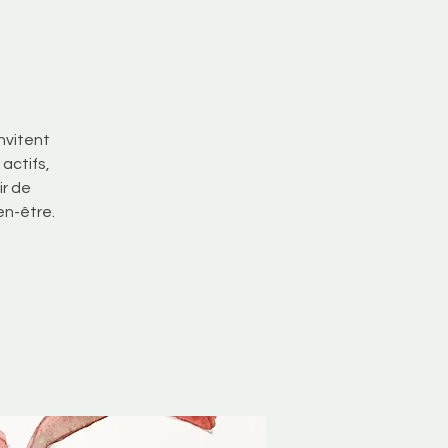
nvitent
actifs,
ir de
en-être.