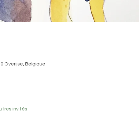
0
0 Overijse, Belgique
utres invités