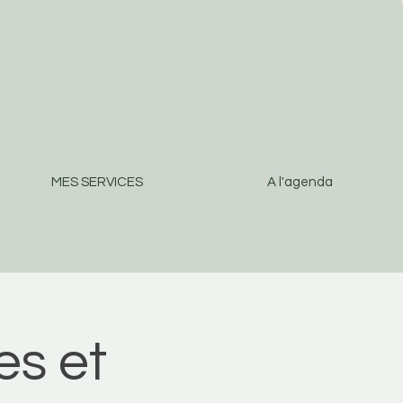
MES SERVICES
A l'agenda
es et