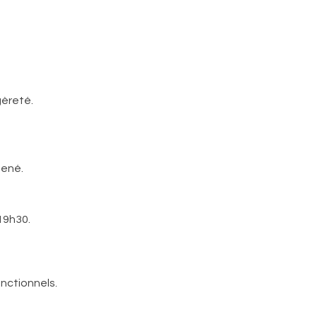
mené.
19h30.
nctionnels.