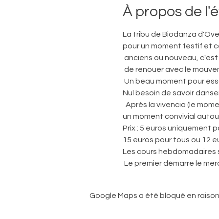
À propos de l
La tribu de Biodanza d'Over
pour un moment festif et co
 anciens ou nouveau, c'est l'occasion de se retrouver dans le plaisir de danser, 

 de renouer avec le mouvement, l'attention au corps et au bien-être, dans le rire et la légèreté.

 Un beau moment pour essayer sans engagement, et voir si la Biodanza vous convient. 

Nul besoin de savoir danser, 
  Après la vivencia (le moment de danse) il y aura le "baradanza" : 

un moment convivial autour
Prix : 5 euros uniquement 
15 euros pour tous ou 12 e
Les cours hebdomadaires se
 Le premier démarre le mer
Google Maps a été bloqué en raison