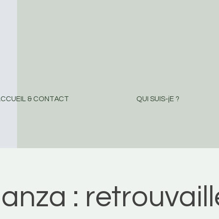
CCUEIL & CONTACT
QUI SUIS-jE ?
anza : retrouvaill