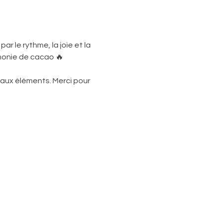
r le rythme, la joie et la 
émonie de cacao 🔥
 aux éléments. Merci pour 