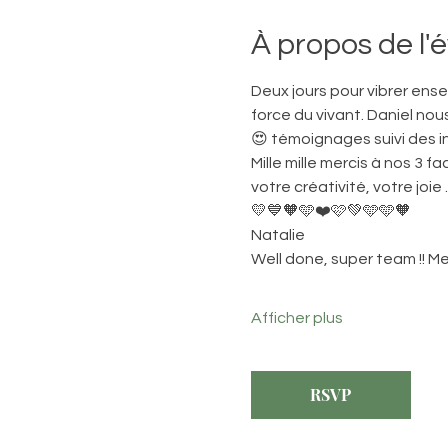
À propos de l
Deux jours pour vibrer ensem
force du vivant. Daniel no
😍 témoignages suivi des i
Mille mille mercis à nos 3 
votre créativité, votre joie 
💛💙🧡🩵❤️🩷💚🩵🩵🧡
Natalie
Well done, super team !! Me
Afficher plus
RSVP