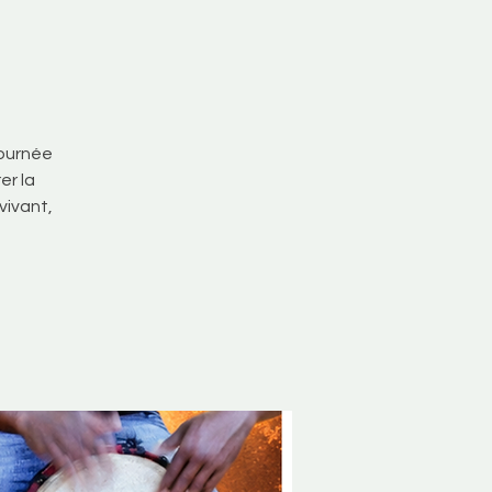
journée
er la
vivant,