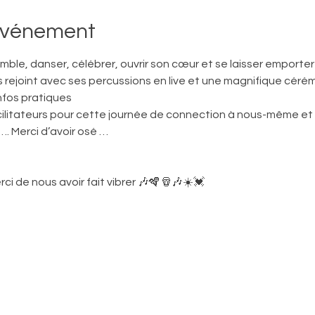
'événement
ble, danser, célébrer, ouvrir son cœur et se laisser emporter pa
us rejoint avec ses percussions en live et une magnifique cér
nfos pratiques
facilitateurs pour cette journée de connection à nous-même et
…. Merci d’avoir osé … 
rci de nous avoir fait vibrer 🎶🪇🪘🎶☀️💓