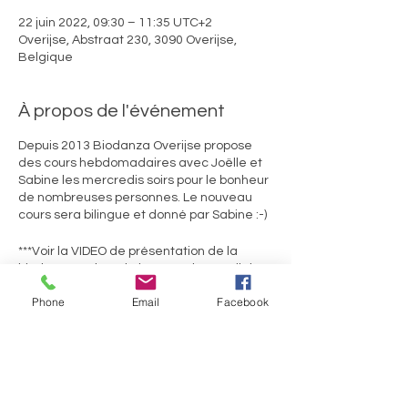
22 juin 2022, 09:30 – 11:35 UTC+2
Overijse, Abstraat 230, 3090 Overijse,
Belgique
À propos de l'événement
Depuis 2013 Biodanza Overijse propose
des cours hebdomadaires avec Joëlle et
Sabine les mercredis soirs pour le bonheur
de nombreuses personnes. Le nouveau
cours sera bilingue et donné par Sabine :-)
***Voir la VIDEO de présentation de la
biodanza en bas de la page d'accueil de
ce site!***
Phone
Email
Facebook
Ils témoignent :
« depuis que je fais de la Biodanza …je me
sens mieux dans mon corps, plus détendu,
et j’arrive à plus profiter de la vie comme elle
se présente à moi.Jérôme