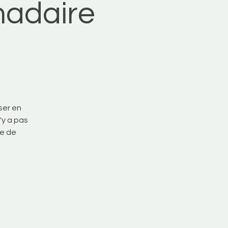
adaire
ser en
'y a pas
ée de