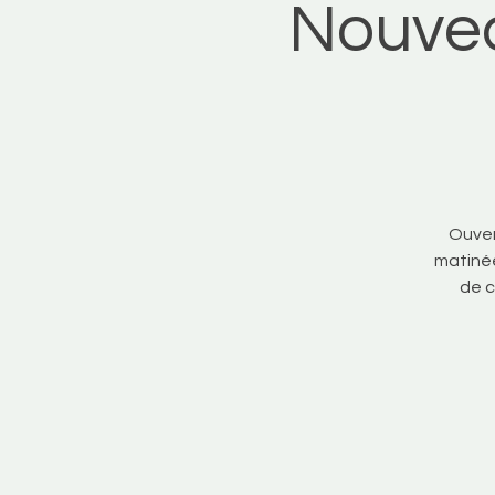
Nouve
Ouver
matinée
de c