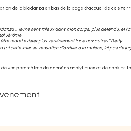
ation de la biodanza en bas de la page d'accueil de ce site!**
iodanza …je me sens mieux dans mon corps, plus détendu, et j’arri
moi.Jérôme
être moi et exister plus sereinement face aux autres." Betty
a j’ai cette intense sensation d’arriver à la maison, ici pas de j
igolade" Nicolas
 de vos paramètres de données analytiques et de cookies fo
it comme elle le pouvait
a chouette effraie
-vous?
événement
 le monde dansait. Chacun dansait sa vie pour la vie
fférents
ropre et dans la conscience de sa valeur
’accueil de celle de l’autre
utres mais en accord avec ce qui est présent pour lui au mom
hanter, on pouvait dire non, on pouvait recevoir et même tra