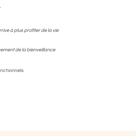
*
ve à plus profiter de la vie
ugement de la bienveillance
nctionnels.
ent présent
nsgresser...