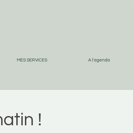
MES SERVICES
A l'agenda
atin !