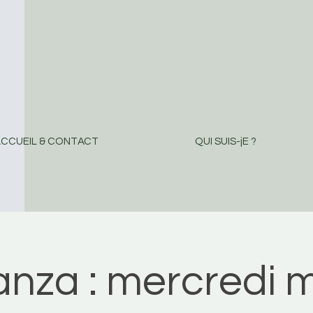
CCUEIL & CONTACT
QUI SUIS-jE ?
nza : mercredi m