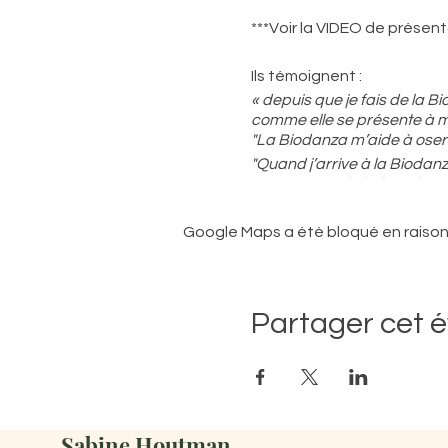
***Voir la VIDEO de présent
Ils témoignent :
« depuis que je fais de la B
comme elle se présente à 
"La Biodanza m’aide à oser 
"Quand j’arrive à la Biodanz
+++ et aussi de la franche r
" Sur le chemin du retour
J’ai croisé un renard
Google Maps a été bloqué en raison
Et une chouette qui voleta
Car la lumière des phares l
D’où revenais-tu me direz
Partager cet 
Eh bien d’un monde où tout
Nous étions tous unis et di
Chacun dans son identité p
Dans la reconnaissance et l
Sans réaction contre les a
Sabine Houtman
Dans ce monde on pouvait c