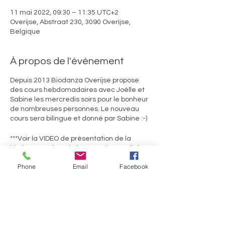
11 mai 2022, 09:30 – 11:35 UTC+2
Overijse, Abstraat 230, 3090 Overijse,
Belgique
À propos de l'événement
Depuis 2013 Biodanza Overijse propose
des cours hebdomadaires avec Joëlle et
Sabine les mercredis soirs pour le bonheur
de nombreuses personnes. Le nouveau
cours sera bilingue et donné par Sabine :-)
***Voir la VIDEO de présentation de la
biodanza en bas de la page d'accueil de
ce site!***
Phone
Email
Facebook
Ils témoignent :
« depuis que je fais de la Biodanza …je me
sens mieux dans mon corps, plus détendu,
et j’arrive à plus profiter de la vie comme elle
se présente à moi.Jérôme