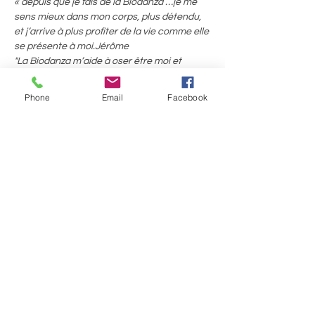
« depuis que je fais de la Biodanza …je me 
sens mieux dans mon corps, plus détendu, 
et j’arrive à plus profiter de la vie comme elle 
se présente à moi.Jérôme
"La Biodanza m’aide à oser être moi et 
exister plus sereinement face aux autres." 
Betty
Phone
Email
Facebook
"Quand j’arrive à la Biodanza j’ai cette 
intense sensation d’arriver à la maison, ici 
pas de jugement de la bienveillance +++ et 
aussi de la franche rigolade" Nicolas
Afficher plus
Partager cet événement