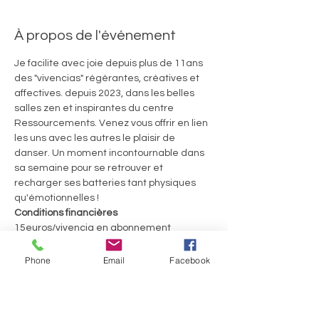
À propos de l'événement
Je facilite avec joie depuis plus de 11ans 
des "vivencias" régérantes, créatives et 
affectives. depuis 2023, dans les belles 
salles zen et inspirantes du centre 
Ressourcements. Venez vous offrir en lien 
les uns avec les autres le plaisir de 
danser. Un moment incontournable dans 
sa semaine pour se retrouver et 
recharger ses batteries tant physiques 
qu'émotionnelles ! 
Conditions financières
15euros/vivencia en abonnement 
trimestriel ou 20€ la séance
60euros le Welcome Pack pour 4 séances 
Phone
Email
Facebook
consécutives