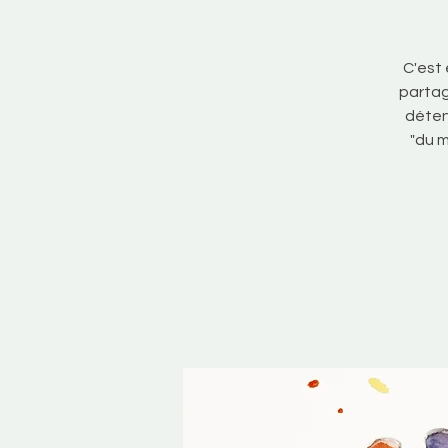
C'est
partag
détent
"du m