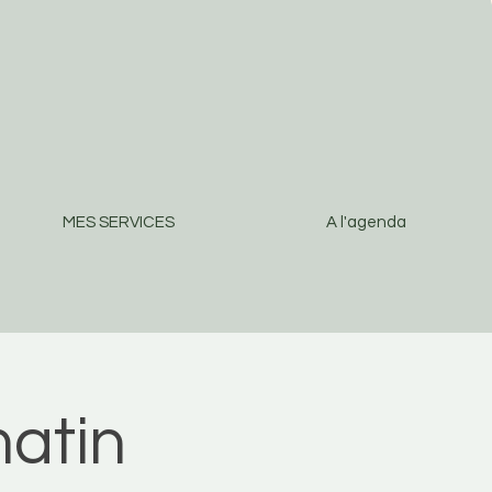
MES SERVICES
A l'agenda
atin