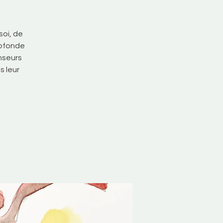
oi, de
rofonde
anseurs
s leur