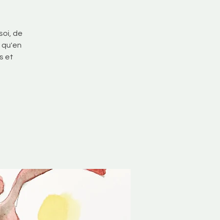
oi, de
i qu'en
s et