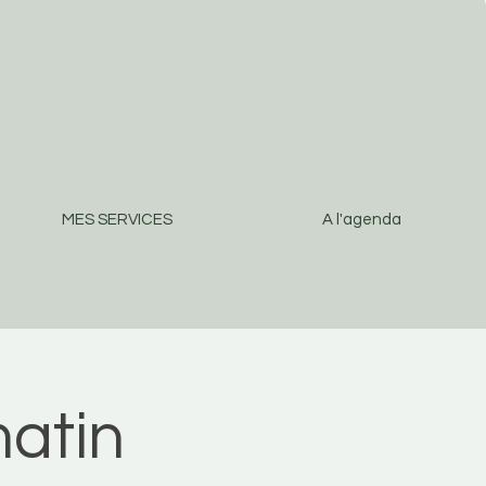
MES SERVICES
A l'agenda
atin