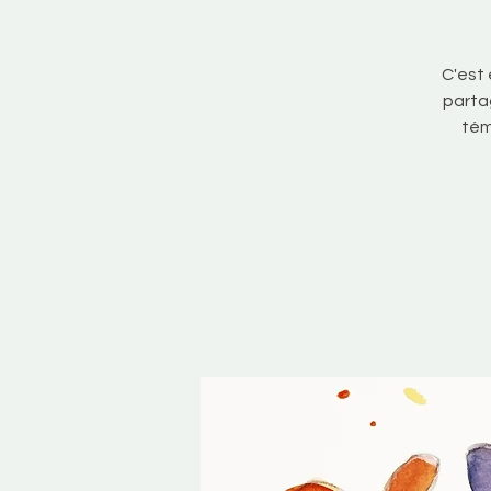
C'est
partag
tém