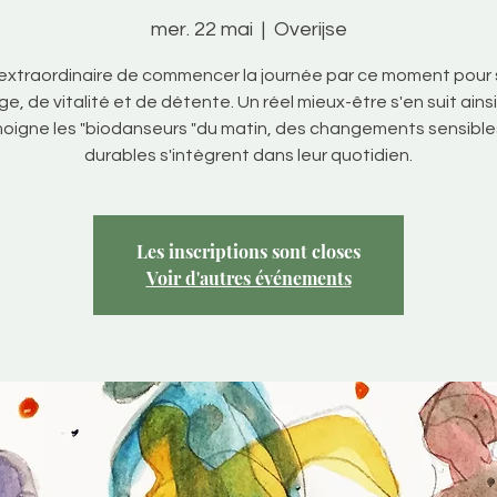
mer. 22 mai
  |  
Overijse
 extraordinaire de commencer la journée par ce moment pour s
e, de vitalité et de détente. Un réel mieux-être s'en suit ains
oigne les "biodanseurs "du matin, des changements sensible
durables s'intègrent dans leur quotidien.
Les inscriptions sont closes
Voir d'autres événements