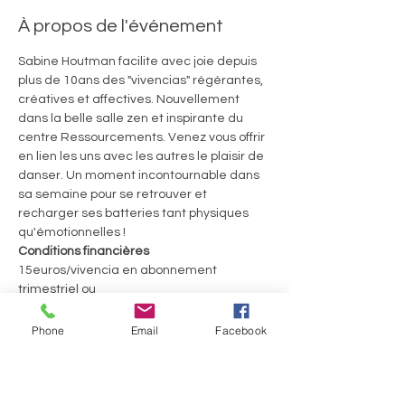
À propos de l'événement
Sabine Houtman facilite avec joie depuis 
plus de 10ans des "vivencias" régérantes, 
créatives et affectives. Nouvellement 
dans la belle salle zen et inspirante du 
centre Ressourcements. Venez vous offrir 
en lien les uns avec les autres le plaisir de 
danser. Un moment incontournable dans 
sa semaine pour se retrouver et 
recharger ses batteries tant physiques 
qu'émotionnelles ! 
Conditions financières
15euros/vivencia en abonnement 
trimestriel ou

20€ la séance
60euros le Welcome Pack pour 4 séances 
Phone
Email
Facebook
consécutives