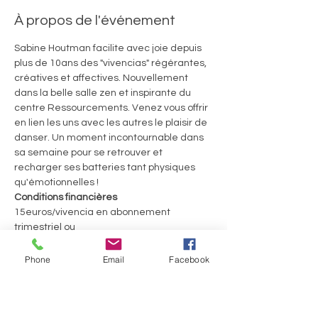
À propos de l'événement
Sabine Houtman facilite avec joie depuis 
plus de 10ans des "vivencias" régérantes, 
créatives et affectives. Nouvellement 
dans la belle salle zen et inspirante du 
centre Ressourcements. Venez vous offrir 
en lien les uns avec les autres le plaisir de 
danser. Un moment incontournable dans 
sa semaine pour se retrouver et 
recharger ses batteries tant physiques 
qu'émotionnelles ! 
Conditions financières
15euros/vivencia en abonnement 
trimestriel ou

20€ la séance
60euros le Welcome Pack pour 4 séances 
Phone
Email
Facebook
consécutives