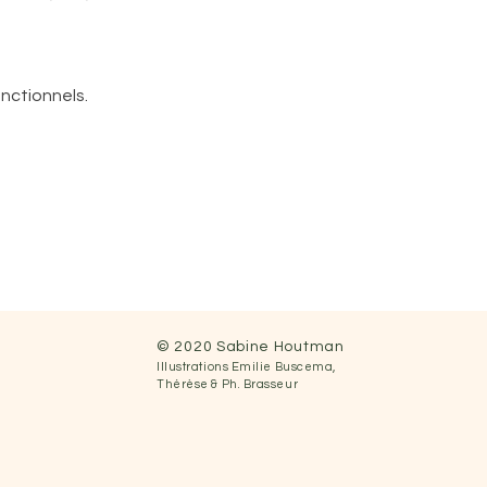
ugement de la bienveillance
nctionnels.
ent présent
© 2020 Sabine Houtman
nsgresser...
Illustrations
Emilie Buscema,
Thérèse &
Ph.
Brasseur
ait offerte et reçue par
 créer ma vie..." Sylvie