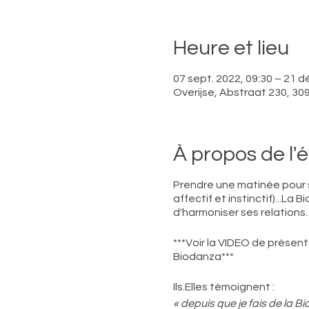
Heure et lieu
07 sept. 2022, 09:30 – 21 d
Overijse, Abstraat 230, 309
À propos de l
Prendre une matinée pour so
affectif et instinctif)...L
d'harmoniser ses relations.
***Voir la VIDEO de présenta
Biodanza***
Ils.Elles témoignent :
« depuis que je fais de la B