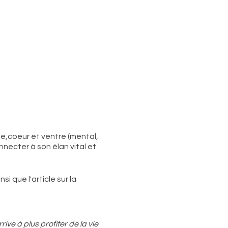
te,coeur et ventre (mental,
nnecter à son élan vital et
i que l'article sur la
ve à plus profiter de la vie