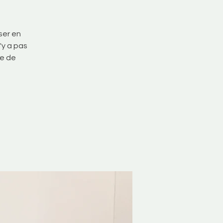
ser en
'y a pas
ée de