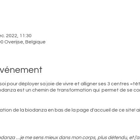
éc. 2022, 11:30
0 Overijse, Belgique
'événement
i pour déployer sa joie de vivre et alligner ses 3 centres =tê
a Biodanza est un chemin de transformation qui permet de se co
tion de la biodanza en bas de la page d'accueil de ce site! ains
iodanza …je me sens mieux dans mon corps, plus détendu, et j’arri