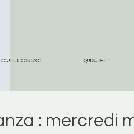
CCUEIL & CONTACT
QUI SUIS-jE ?
nza : mercredi m