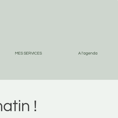
MES SERVICES
A l'agenda
atin !