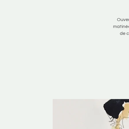
Ouver
matinée
de c