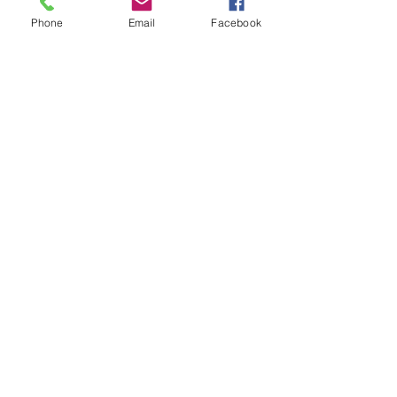
60euros pour l'abonnement aux 4 dates 
Phone
Email
Facebook
(1xmois)
Afficher plus
Partager cet événement
Sabine Houtman
0032/(0)476 56 78 73
sabinehoutman68@gmail.com
BE 0555 671 329
Overijse