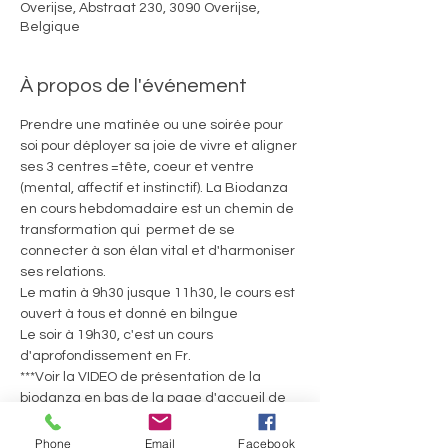
Overijse, Abstraat 230, 3090 Overijse,
Belgique
À propos de l'événement
Prendre une matinée ou une soirée pour 
soi pour déployer sa joie de vivre et aligner 
ses 3 centres =tête, coeur et ventre 
(mental, affectif et instinctif). La Biodanza 
en cours hebdomadaire est un chemin de 
transformation qui  permet de se 
connecter à son élan vital et d'harmoniser 
ses relations.
Le matin à 9h30 jusque 11h30, le cours est 
ouvert à tous et donné en bilngue
Le soir à 19h30, c'est un cours 
d'aprofondissement en Fr.
***Voir la VIDEO de présentation de la 
biodanza en bas de la page d'accueil de 
ce site! ainsi que l'article sur la Biodanza***
Tarifs:
Phone
Email
Facebook