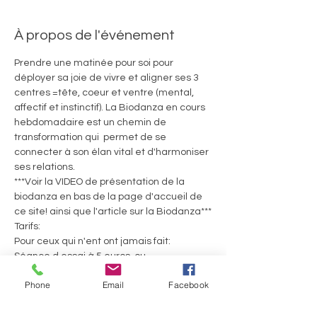
À propos de l'événement
Prendre une matinée pour soi pour 
déployer sa joie de vivre et aligner ses 3 
centres =tête, coeur et ventre (mental, 
affectif et instinctif). La Biodanza en cours 
hebdomadaire est un chemin de 
transformation qui  permet de se 
connecter à son élan vital et d'harmoniser 
ses relations.
***Voir la VIDEO de présentation de la 
biodanza en bas de la page d'accueil de 
ce site! ainsi que l'article sur la Biodanza***
Tarifs:
Pour ceux qui n'ent ont jamais fait:
Séance d essai à 5 euros  ou
Welcome pack debutant de 4 séances à 
Phone
Email
Facebook
45 euros (=1e cours gratuit)
Afficher plus