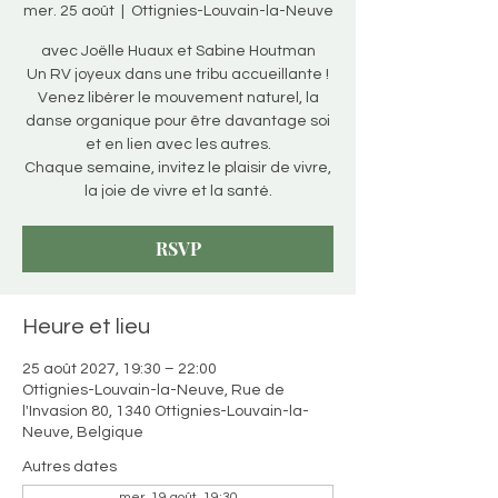
mer. 25 août
  |  
Ottignies-Louvain-la-Neuve
avec Joëlle Huaux et Sabine Houtman
Un RV joyeux dans une tribu accueillante !
Venez libérer le mouvement naturel, la
danse organique pour être davantage soi
et en lien avec les autres.
Chaque semaine, invitez le plaisir de vivre,
la joie de vivre et la santé.
RSVP
Heure et lieu
25 août 2027, 19:30 – 22:00
Ottignies-Louvain-la-Neuve, Rue de
l'Invasion 80, 1340 Ottignies-Louvain-la-
Neuve, Belgique
Autres dates
mer. 19 août, 19:30