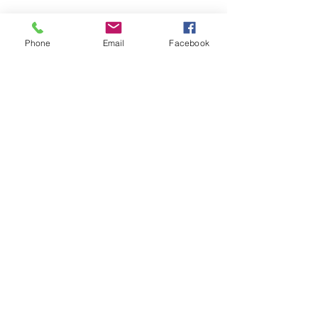
Ils.Elles témoignent :
Phone
Email
Facebook
Afficher plus
RSVP
Partager cet événement
Sabine Houtman
0032/(0)476 56 78 73
sabinehoutman68@gmail.com