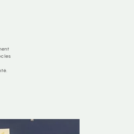
ement
c les
nté.