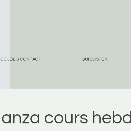
CCUEIL & CONTACT
QUI SUIS-jE ?
danza cours hebd