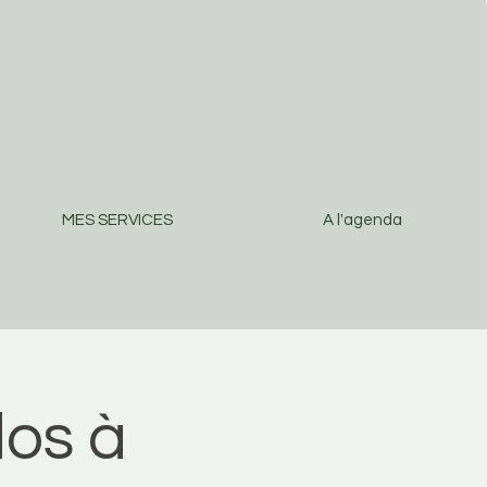
MES SERVICES
A l'agenda
os à