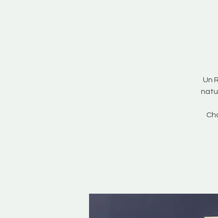
Un R
natu
Cha