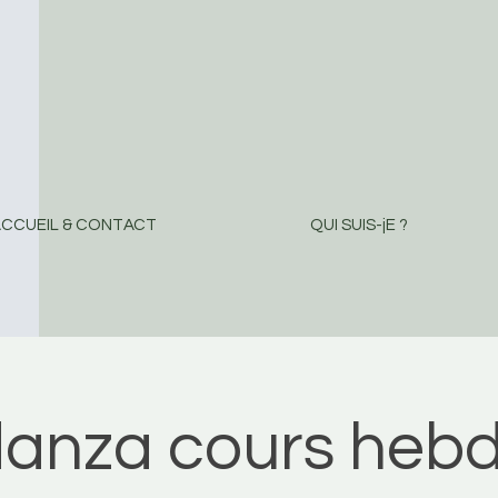
CCUEIL & CONTACT
QUI SUIS-jE ?
danza cours hebd