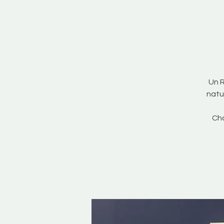
Un R
natu
Cha