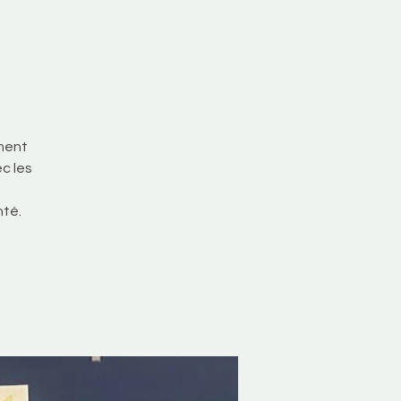
ement
c les
nté.