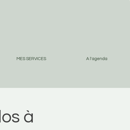
MES SERVICES
A l'agenda
os à