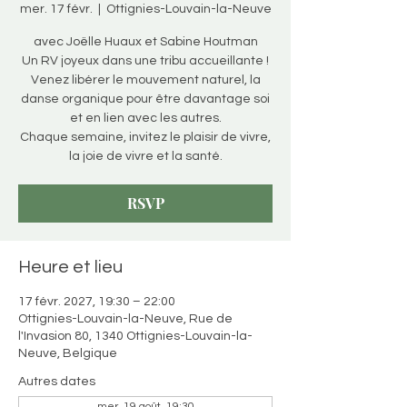
mer. 17 févr.
  |  
Ottignies-Louvain-la-Neuve
avec Joëlle Huaux et Sabine Houtman
Un RV joyeux dans une tribu accueillante !
Venez libérer le mouvement naturel, la
danse organique pour être davantage soi
et en lien avec les autres.
Chaque semaine, invitez le plaisir de vivre,
la joie de vivre et la santé.
RSVP
Heure et lieu
17 févr. 2027, 19:30 – 22:00
Ottignies-Louvain-la-Neuve, Rue de
l'Invasion 80, 1340 Ottignies-Louvain-la-
Neuve, Belgique
Autres dates
mer. 19 août, 19:30