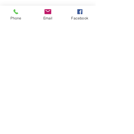
Ils.Elles témoignent :
Phone
Email
Facebook
Afficher plus
RSVP
Partager cet événement
Sabine Houtman
0032/(0)476 56 78 73
sabinehoutman68@gmail.com