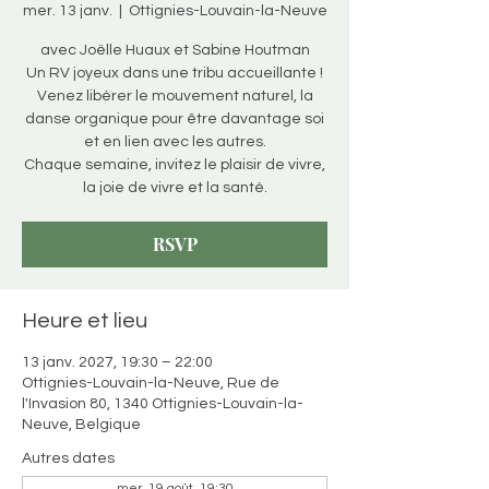
mer. 13 janv.
  |  
Ottignies-Louvain-la-Neuve
avec Joëlle Huaux et Sabine Houtman
Un RV joyeux dans une tribu accueillante !
Venez libérer le mouvement naturel, la
danse organique pour être davantage soi
et en lien avec les autres.
Chaque semaine, invitez le plaisir de vivre,
la joie de vivre et la santé.
RSVP
Heure et lieu
13 janv. 2027, 19:30 – 22:00
Ottignies-Louvain-la-Neuve, Rue de
l'Invasion 80, 1340 Ottignies-Louvain-la-
Neuve, Belgique
Autres dates
mer. 19 août, 19:30