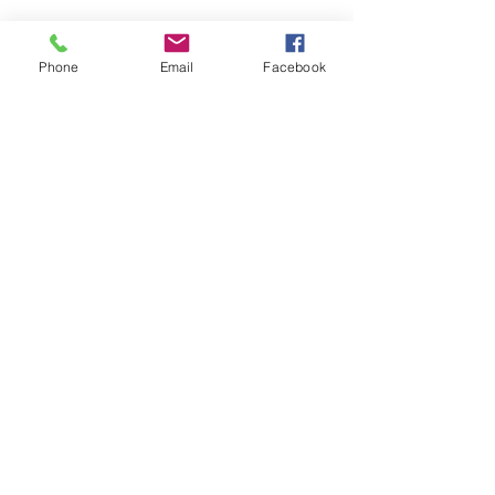
Ils.Elles témoignent :
Phone
Email
Facebook
Afficher plus
RSVP
Partager cet événement
Sabine Houtman
0032/(0)476 56 78 73
sabinehoutman68@gmail.com