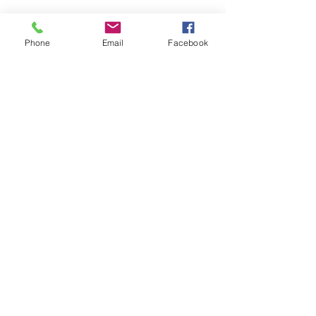
Ils.Elles témoignent :
Phone
Email
Facebook
Afficher plus
RSVP
Partager cet événement
Sabine Houtman
0032/(0)476 56 78 73
sabinehoutman68@gmail.com