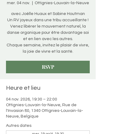
mer. 04 nov.
  |  
Ottignies-Louvain-la-Neuve
avec Joëlle Huaux et Sabine Houtman
Un RV joyeux dans une tribu accueillante !
Venez libérer le mouvement naturel, la
danse organique pour être davantage soi
et en lien avec les autres.
Chaque semaine, invitez le plaisir de vivre,
la joie de vivre et la santé.
RSVP
Heure et lieu
04 nov. 2026, 19:30 – 22:00
Ottignies-Louvain-la-Neuve, Rue de
l'Invasion 80, 1340 Ottignies-Louvain-la-
Neuve, Belgique
Autres dates
mer. 19 août, 19:30