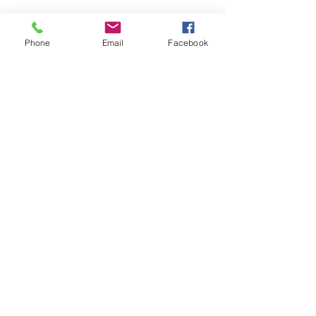
Ils.Elles témoignent :
Phone
Email
Facebook
Afficher plus
RSVP
Partager cet événement
Sabine Houtman
0032/(0)476 56 78 73
sabinehoutman68@gmail.com