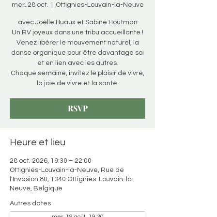
mer. 28 oct.
  |  
Ottignies-Louvain-la-Neuve
avec Joëlle Huaux et Sabine Houtman
Un RV joyeux dans une tribu accueillante !
Venez libérer le mouvement naturel, la
danse organique pour être davantage soi
et en lien avec les autres.
Chaque semaine, invitez le plaisir de vivre,
la joie de vivre et la santé.
RSVP
Heure et lieu
28 oct. 2026, 19:30 – 22:00
Ottignies-Louvain-la-Neuve, Rue de
l'Invasion 80, 1340 Ottignies-Louvain-la-
Neuve, Belgique
Autres dates
mer. 19 août, 19:30