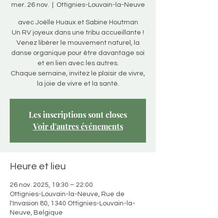
mer. 26 nov.
  |  
Ottignies-Louvain-la-Neuve
avec Joëlle Huaux et Sabine Houtman
Un RV joyeux dans une tribu accueillante !
Venez libérer le mouvement naturel, la
danse organique pour être davantage soi
et en lien avec les autres.
Chaque semaine, invitez le plaisir de vivre,
la joie de vivre et la santé.
Les inscriptions sont closes
Voir d'autres événements
Heure et lieu
26 nov. 2025, 19:30 – 22:00
Ottignies-Louvain-la-Neuve, Rue de
l'Invasion 80, 1340 Ottignies-Louvain-la-
Neuve, Belgique