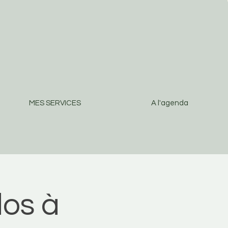
MES SERVICES
A l'agenda
os à