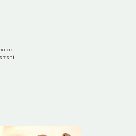
 notre
uvement