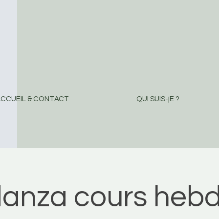
CCUEIL & CONTACT
QUI SUIS-jE ?
danza cours hebd