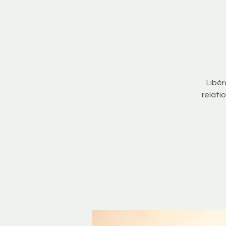
Libér
relati