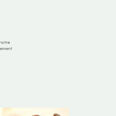
 notre
uvement