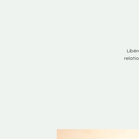
Libér
relati