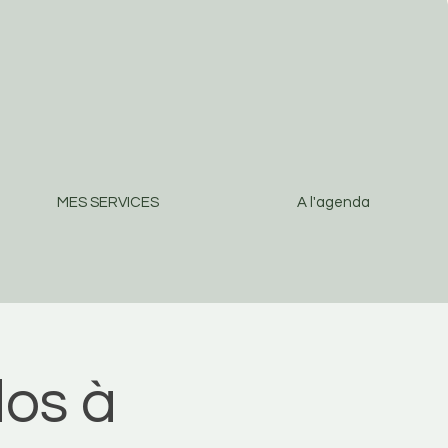
MES SERVICES
A l'agenda
os à