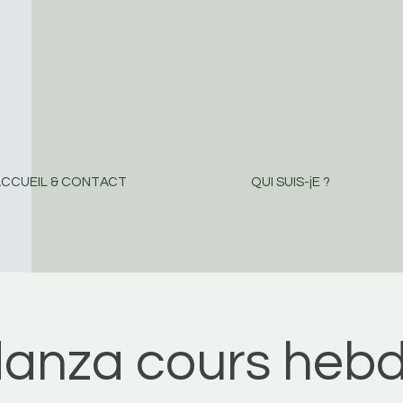
CCUEIL & CONTACT
QUI SUIS-jE ?
danza cours hebd