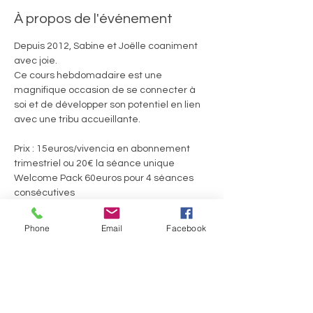
À propos de l'événement
Depuis 2012, Sabine et Joëlle coaniment 
avec joie. 
Ce cours hebdomadaire est une 
magnifique occasion de se connecter à 
soi et de développer son potentiel en lien 
avec une tribu accueillante.
Prix : 15euros/vivencia en abonnement 
trimestriel ou 20€ la séance unique
Welcome Pack 60euros pour 4 séances 
consécutives
Ils.Elles témoignent :
Phone
Email
Facebook
Afficher plus
Partager cet événement