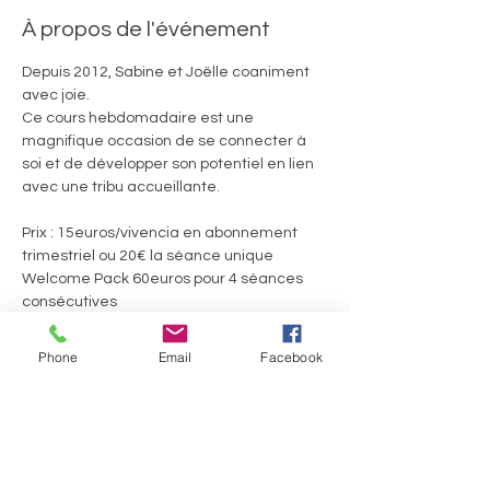
À propos de l'événement
Depuis 2012, Sabine et Joëlle coaniment 
avec joie. 
Ce cours hebdomadaire est une 
magnifique occasion de se connecter à 
soi et de développer son potentiel en lien 
avec une tribu accueillante.
Prix : 15euros/vivencia en abonnement 
trimestriel ou 20€ la séance unique
Welcome Pack 60euros pour 4 séances 
consécutives
Ils.Elles témoignent :
Phone
Email
Facebook
Afficher plus
Partager cet événement