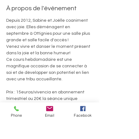
À propos de l'événement
Depuis 2012, Sabine et Joëlle coaniment 
avec joie. Elles déménagent en 
septembre à Ottignies pour une salle plus 
grande et salle facile d'accès ! 
Venez vivre et danser le moment présent 
dans la joie et la bonne humeur! 
Ce cours hebdomadaire est une 
magnifique occasion de se connecter à 
soi et de développer son potentiel en lien 
avec une tribu accueillante.
Prix : 15euros/vivencia en abonnement 
trimestriel ou 20€ la séance unique
Welcome Pack 60euros pour 4 séances 
consécutives
Phone
Email
Facebook
Afficher plus