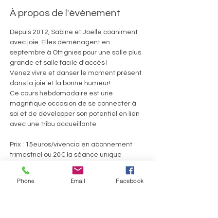
À propos de l'événement
Depuis 2012, Sabine et Joëlle coaniment 
avec joie. Elles déménagent en 
septembre à Ottignies pour une salle plus 
grande et salle facile d'accès ! 
Venez vivre et danser le moment présent 
dans la joie et la bonne humeur! 
Ce cours hebdomadaire est une 
magnifique occasion de se connecter à 
soi et de développer son potentiel en lien 
avec une tribu accueillante.
Prix : 15euros/vivencia en abonnement 
trimestriel ou 20€ la séance unique
Welcome Pack 60euros pour 4 séances 
consécutives
Phone
Email
Facebook
Afficher plus