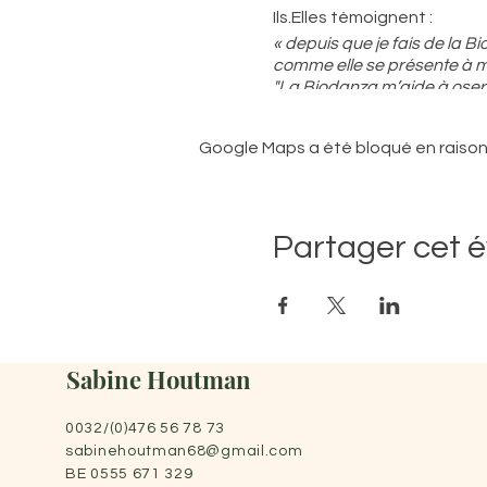
Ils.Elles témoignent :
« depuis que je fais de la B
comme elle se présente à 
"La Biodanza m’aide à oser 
"Quand j’arrive à la Biodanz
+++ et aussi de la franche r
Google Maps a été bloqué en raison
" Sur le chemin du retour
J’ai croisé un renard
Et une chouette qui voleta
Car la lumière des phares l
Partager cet 
D’où revenais-tu me direz
Eh bien d’un monde où tout
Nous étions tous unis et di
Chacun dans son identité p
Dans la reconnaissance et l
Sabine Houtman
Sans réaction contre les a
Dans ce monde on pouvait c
0032/(0)476 56 78 73
L’art politique suprême étai
sabinehoutman68@gmail.com
chacun
BE 0555 671 329