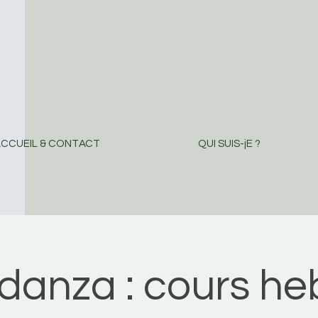
CCUEIL & CONTACT
QUI SUIS-jE ?
danza : cours h