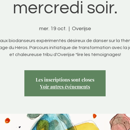
mercredi soir.
mer. 19 oct.
  |  
Overijse
aux biodanseurs expérimentés désireux de danser sur la th
age du Héros. Parcours initiatique de transformation avec la 
et chaleureuse tribu d'Overijse *lire les témoignages!
Les inscriptions sont closes
Voir autres événements