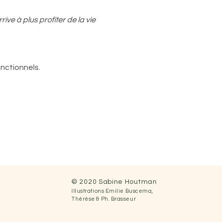
ve à plus profiter de la vie
ugement de la bienveillance
nctionnels.
ent présent
© 2020 Sabine Houtman
nsgresser...
Illustrations
Emilie Buscema,
Thérèse &
Ph.
Brasseur
ait offerte et reçue par