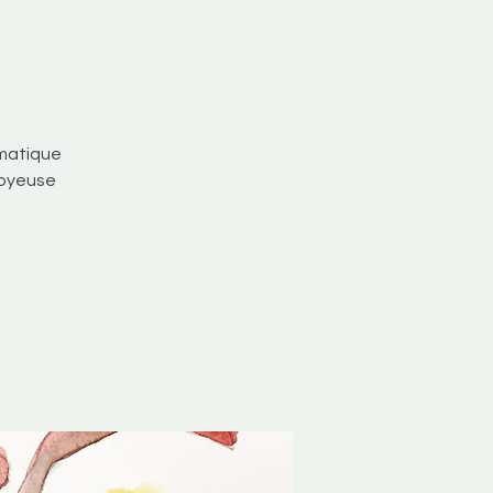
ématique
joyeuse