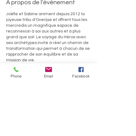
À propos de l'événement
Joëlle et Sabine animent depuis 2012 la
joyeuse tribu d'Overijse et offrent tous les
mercredis un magnifique espace de
reconnexion à soi aux autres et à plus
grand que soi!. Le voyage du Héros avec
ses archétypes invite à réel un chemin de
transformation qui permet à chacun de se
rapprocher de son équilibre et de sa
mission de vie.
***Voir la VIDEO de présentation de la
Phone
Email
Facebook
biodanza en bas de la page d'accueil de
ce site! ainsi que l'article sur la Biodanza***
Ils.Elles témoignent :
Partager cet événement
« depuis que je fais de la Biodanza …je me
sens mieux dans mon corps, plus détendu,
et j’arrive à plus profiter de la vie comme elle
se présente à moi.Jérôme
"La Biodanza m’aide à oser être moi et
exister plus sereinement face aux autres."