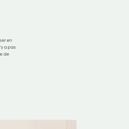
ser en
'y a pas
ée de