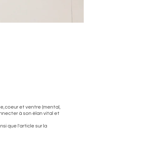
te,coeur et ventre (mental,
nnecter à son élan vital et
i que l'article sur la