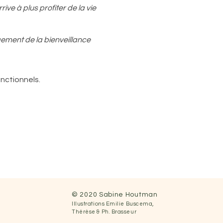
ve à plus profiter de la vie
ugement de la bienveillance
nctionnels.
ent présent
nsgresser...
ait offerte et reçue par
© 2020 Sabine Houtman
Illustrations
Emilie Buscema,
 créer ma vie..." Sylvie
Thérèse &
Ph.
Brasseur