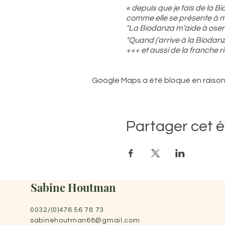
« depuis que je fais de la B
comme elle se présente à 
"La Biodanza m’aide à oser 
"Quand j’arrive à la Biodanz
+++ et aussi de la franche r
" Sur le chemin du retour
J’ai croisé un renard
Google Maps a été bloqué en raison
Et une chouette qui voleta
Car la lumière des phares l
D’où revenais-tu me direz
Eh bien d’un monde où tout
Partager cet 
Nous étions tous unis et di
Chacun dans son identité p
Dans la reconnaissance et l
Sans réaction contre les a
Dans ce monde on pouvait c
Sabine Houtman
L’art politique suprême étai
chacun
0032/(0)476 56 78 73
Ce monde dansant j’apprends
sabinehoutman68@gmail.com