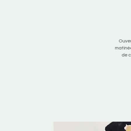
Ouver
matinée
de c