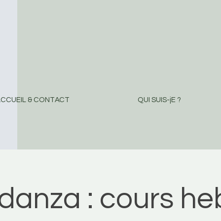
CCUEIL & CONTACT
QUI SUIS-jE ?
danza : cours h