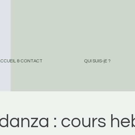
CCUEIL & CONTACT
QUI SUIS-jE ?
danza : cours h