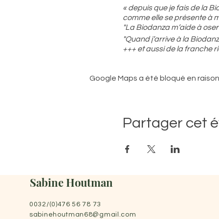
« depuis que je fais de la B
comme elle se présente à 
"La Biodanza m’aide à oser 
"Quand j’arrive à la Biodanz
+++ et aussi de la franche r
" Sur le chemin du retour
J’ai croisé un renard
Google Maps a été bloqué en raison
Et une chouette qui voleta
Car la lumière des phares l
D’où revenais-tu me direz
Eh bien d’un monde où tout
Partager cet 
Nous étions tous unis et di
Chacun dans son identité p
Dans la reconnaissance et l
Sans réaction contre les a
Dans ce monde on pouvait c
Sabine Houtman
L’art politique suprême étai
chacun
0032/(0)476 56 78 73
Ce monde dansant j’apprends
sabinehoutman68@gmail.com