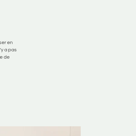
ser en
'y a pas
ée de