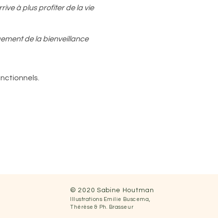
ve à plus profiter de la vie
ugement de la bienveillance
nctionnels.
ent présent
nsgresser...
ait offerte et reçue par
© 2020 Sabine Houtman
Illustrations
Emilie Buscema,
 créer ma vie..." Sylvie
Thérèse &
Ph.
Brasseur