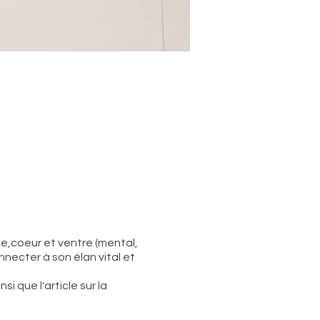
te,coeur et ventre (mental,
nnecter à son élan vital et
i que l'article sur la