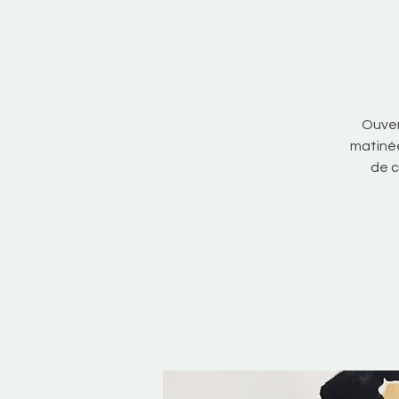
Ouver
matinée
de c