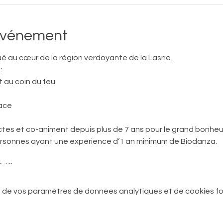
'événement
itué au cœur de la région verdoyante de la Lasne.
:
t au coin du feu
lace
ctes et co-animent depuis plus de 7 ans pour le grand bonheu
rsonnes ayant une expérience d’1 an minimum de Biodanza.
6 16
56 78 73
 de vos paramètres de données analytiques et de cookies fo