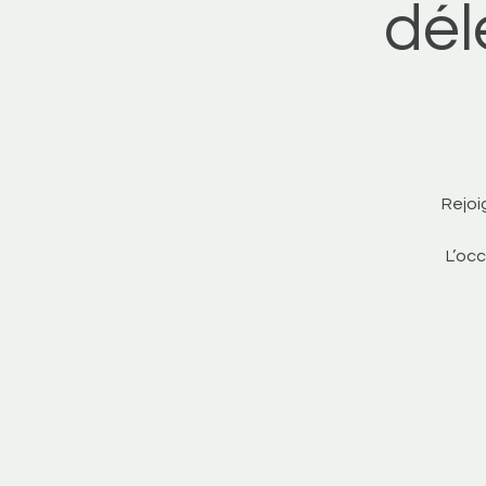
dél
Rejoi
L’occ