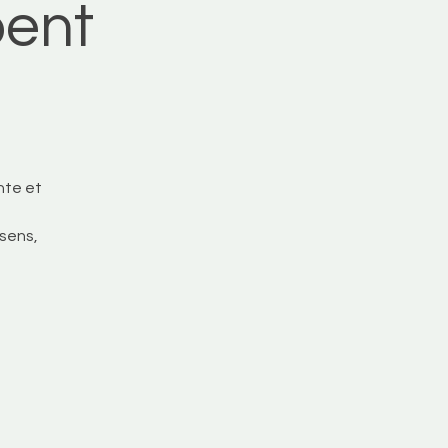
pent
nte et
 sens,