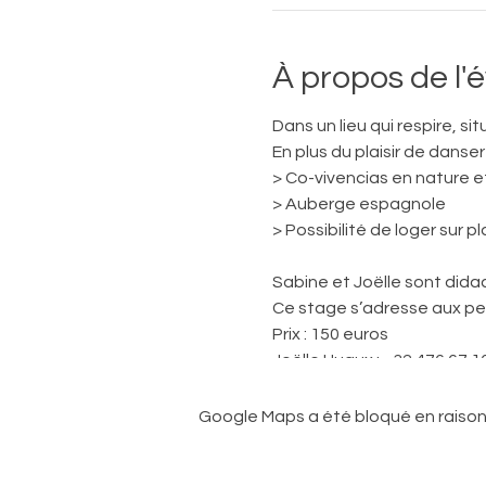
À propos de l
Dans un lieu qui respire, s
En plus du plaisir de danser 
> Co-vivencias en nature e
> Auberge espagnole
> Possibilité de loger sur p
Sabine et Joëlle sont dida
Ce stage s’adresse aux pe
Prix : 150 euros
Joëlle Huaux : +32 476 67 1
Sabine Houtman : +32 476 
Google Maps a été bloqué en raison