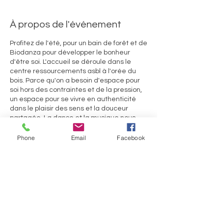
À propos de l'événement
Profitez de l'été, pour un bain de forêt et de
Biodanza pour développer le bonheur
d'être soi. L'accueil se déroule dans le
centre ressourcements asbl à l'orée du
bois. Parce qu'on a besoin d'espace pour
soi hors des contraintes et de la pression,
un espace pour se vivre en authenticité
dans le plaisir des sens et la douceur
partagée. La danse et la musique nous
permettent de nous sentir intensément
vivant.e.s et dans la reliance les uns aux
Phone
Email
Facebook
autres. Arriver à mieux s'aimer aussi en
prenant le temps de regarder ce qui nous
freine. Regarder nos irritations et s'en
servir pour se comprendre et ainsi aller
vers plus d'harmonie. Voir nos qualités et
Partager cet événement
alimenter notre foyer intérieur et aimant.
Vous ressortirez de cette journée avec
plus d'estime de soi et d'élan vital pour