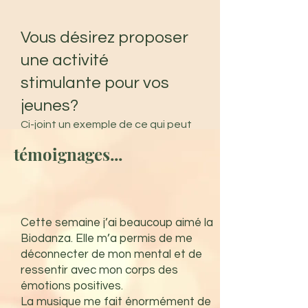
Vous désirez proposer
une activité
stimulante pour vos
jeunes?
Ci-joint un exemple de ce qui peut
se vivre.
témoignages...
Vidéo d'un moment de team-
building Biodanza avec l'équipe
des jeunes en formations à
IFF
Europe
(institut de formation à BXL)
. Une riche et belle expérience en 8
Cette semaine j’ai beaucoup aimé la
séances qui a contribué à
Biodanza. Elle m’a permis de me
développer leur créativité, leur
déconnecter de mon mental et de
confiance en eux et a fortifié les
ressentir avec mon corps des
relations dans le groupe.
émotions positives.
La musique me fait énormément de