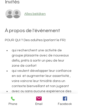
Invités
Alles bekijken
À propos de l'événement
POUR QUI ? Des adultes (parlant le FR):
qui recherchent une activité de 
groupe plaisante avec de nouveaux 
défis, prêts à sortir un peu de leur 
zone de confort
qui veulent développer leur confiance 
en soi  et augmenter leur assertivité , 
voire vaincre leur timidité dans un 
contexte bienveillant et non jugeant
avec ou sans aucune expérience des 
jeux d'improvisation !
voir dans 
la page événement la 
Phone
Email
Facebook
prochaine date!