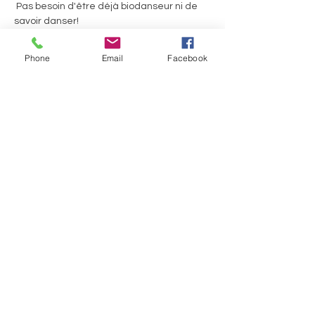
 Pas besoin d'être déjà biodanseur ni de 
savoir danser!
 La Biodanza combine la musique, le 
mouvement et des interactions en groupe 
Phone
Email
Facebook
pour favoriser l'expression des émotions, 
la connexion aux autres et le bien-être 
global.
En lire plus >
Partager cet événement
Sabine Houtman