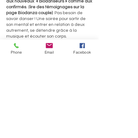
aux nouveaux « biodanseurs »
comme aux
confirmés
. (
lire des témoignages sur la
page Biodanza couple)
Pas besoin de
savoir danser ! Une soirée pour sortir de
son mental et entrer en relation à deux
autrement, se détendre grâce à la
musique et écouter son corps.
Parce que nourrir notre relation de couple
par de la douceur et de la bienveillance
Phone
Email
Facebook
est vital, nous vous proposons une halte
pour prendre soin l’un de l’autre et de votre
amour. Mettre de la légèreté, de l’humour
Partager cet événement
là où le quotidien a tendance à vous
l’enlever. Arriver à vous émerveiller de vos
différences qui font de vous deux un
couple unique. Respirer ensemble et
réveiller votre sensualité.
30 euros par couple
Sabine Houtman
0032/(0)476 56 78 73
sabinehoutman68@gmail.com
BE 0555 671 329