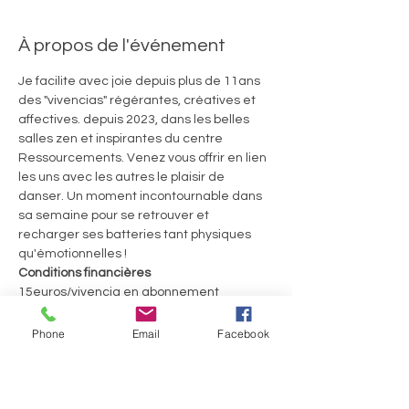
À propos de l'événement
Je facilite avec joie depuis plus de 11ans 
des "vivencias" régérantes, créatives et 
affectives. depuis 2023, dans les belles 
salles zen et inspirantes du centre 
Ressourcements. Venez vous offrir en lien 
les uns avec les autres le plaisir de 
danser. Un moment incontournable dans 
sa semaine pour se retrouver et 
recharger ses batteries tant physiques 
qu'émotionnelles ! 
Conditions financières
15euros/vivencia en abonnement 
trimestriel ou 20€ la séance
60euros le Welcome Pack pour 4 séances 
Phone
Email
Facebook
consécutives