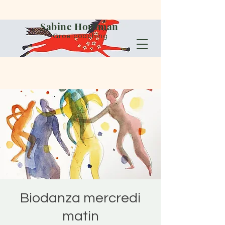
Sabine Houtman
Groeicoaching
Biodanza mercredi
matin