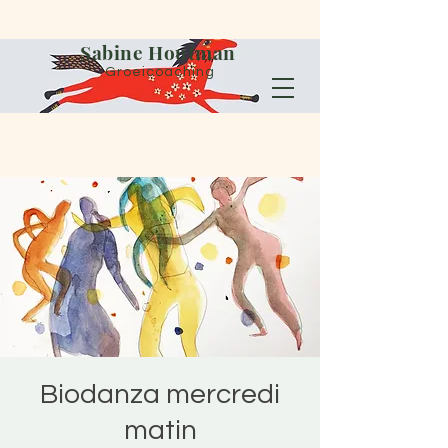
Sabine Houtman
Groeicoaching
Biodanza mercredi
matin