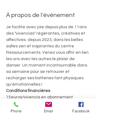
À propos de l'événement
Je facilite avec joie depuis plus de 11ans 
des "vivencias" régérantes, créatives et 
affectives. depuis 2023, dans les belles 
salles zen et inspirantes du centre 
Ressourcements. Venez vous offrir en lien 
les uns avec les autres le plaisir de 
danser. Un moment incontournable dans 
sa semaine pour se retrouver et 
recharger ses batteries tant physiques 
qu'émotionnelles ! 
Conditions financières
15euros/vivencia en abonnement 
trimestriel ou 20€ la séance
60euros le Welcome Pack pour 4 séances 
Phone
Email
Facebook
consécutives