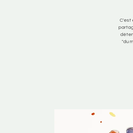
C'est
partag
détent
"du m