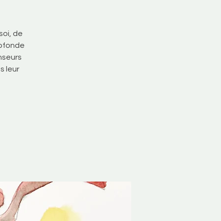
oi, de
rofonde
anseurs
s leur