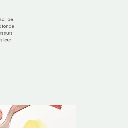
oi, de
rofonde
anseurs
s leur