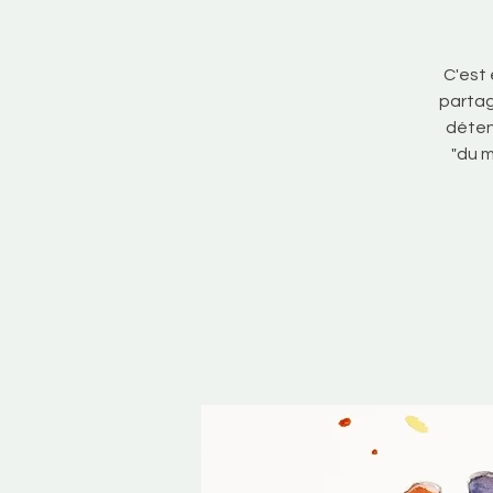
C'est
partag
détent
"du m