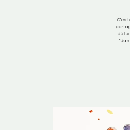
C'est
partag
détent
"du m