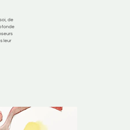
oi, de
rofonde
anseurs
s leur