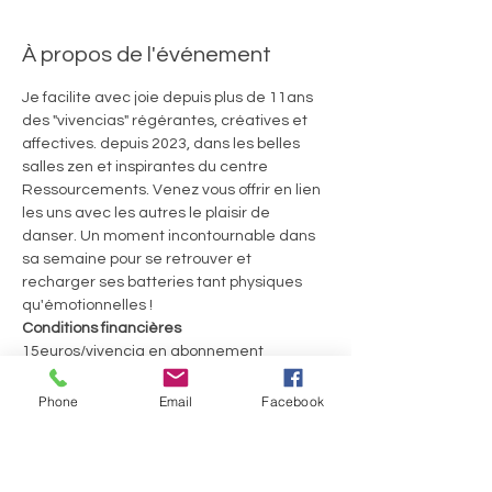
À propos de l'événement
Je facilite avec joie depuis plus de 11ans 
des "vivencias" régérantes, créatives et 
affectives. depuis 2023, dans les belles 
salles zen et inspirantes du centre 
Ressourcements. Venez vous offrir en lien 
les uns avec les autres le plaisir de 
danser. Un moment incontournable dans 
sa semaine pour se retrouver et 
recharger ses batteries tant physiques 
qu'émotionnelles ! 
Conditions financières
15euros/vivencia en abonnement 
trimestriel ou 20€ la séance
60euros le Welcome Pack pour 4 séances 
Phone
Email
Facebook
consécutives