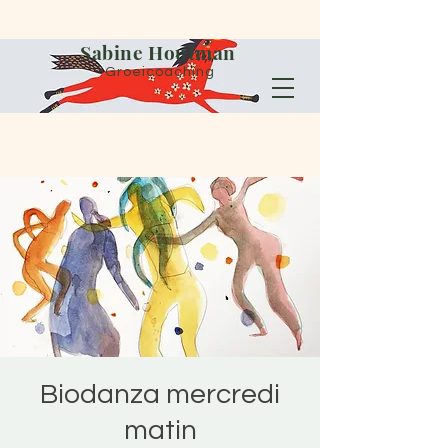
Sabine Houtman
Groeicoaching
Biodanza mercredi
matin