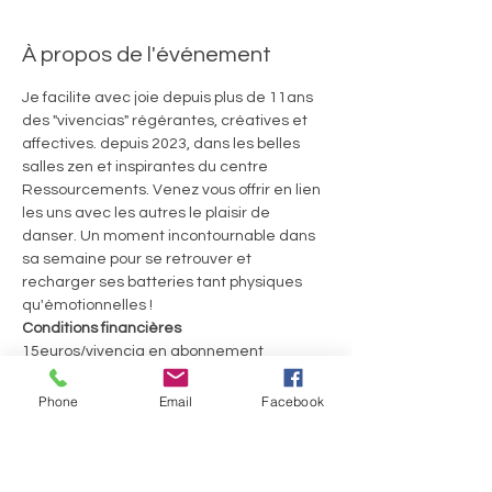
À propos de l'événement
Je facilite avec joie depuis plus de 11ans 
des "vivencias" régérantes, créatives et 
affectives. depuis 2023, dans les belles 
salles zen et inspirantes du centre 
Ressourcements. Venez vous offrir en lien 
les uns avec les autres le plaisir de 
danser. Un moment incontournable dans 
sa semaine pour se retrouver et 
recharger ses batteries tant physiques 
qu'émotionnelles ! 
Conditions financières
15euros/vivencia en abonnement 
trimestriel ou 20€ la séance
60euros le Welcome Pack pour 4 séances 
Phone
Email
Facebook
consécutives