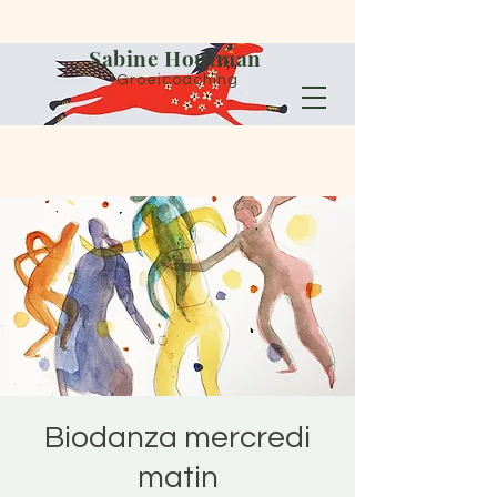
Sabine Houtman
Groeicoaching
Biodanza mercredi
matin