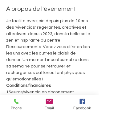
À propos de l'événement
Je facilite avec joie depuis plus de 10ans 
des "vivencias" régérantes, créatives et 
affectives. depuis 2023, dans la belle salle 
zen et inspirante du centre 
Ressourcements. Venez vous offrir en lien 
les uns avec les autres le plaisir de 
danser. Un moment incontournable dans 
sa semaine pour se retrouver et 
recharger ses batteries tant physiques 
qu'émotionnelles ! 
Conditions financières
15euros/vivencia en abonnement 
trimestriel ou 20€ la séance
60euros le Welcome Pack pour 4 séances 
Phone
Email
Facebook
consécutives