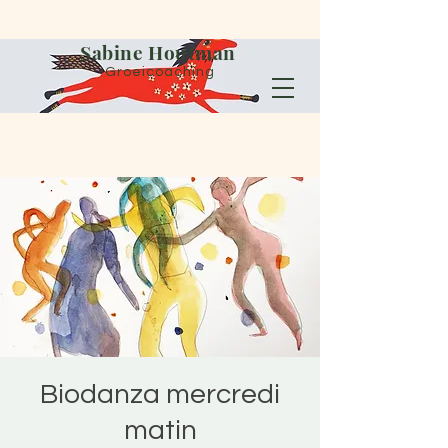
Sabine Houtman
Groeicoaching
Biodanza mercredi
matin